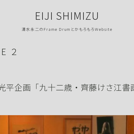
EIJI SHIMIZU
清水永二のFrame DrumとかもろもろWebsite
NE ２
光平企画「九十二歳・齊藤けさ江書