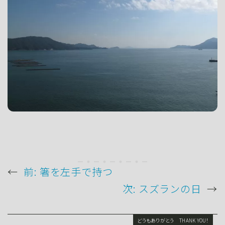
←
前:
箸を左手で持つ
次:
スズランの日
→
どうもありがとう THANK YOU！