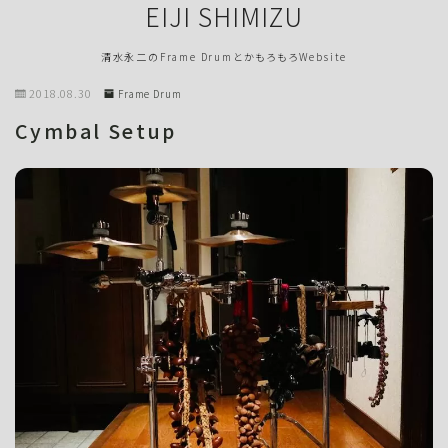
EIJI SHIMIZU
清水永二のFrame DrumとかもろもろWebsite
2018.08.30
Frame Drum
Cymbal Setup