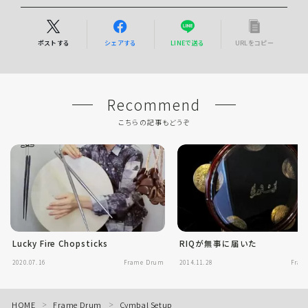
ポストする
シェアする
LINEで送る
URLをコピー
Recommend
こちらの記事もどうぞ
Lucky Fire Chopsticks
RIQが無事に届いた
2020.07.16
Frame Drum
2014.11.28
Fram
HOME
Frame Drum
Cymbal Setup
＞
＞